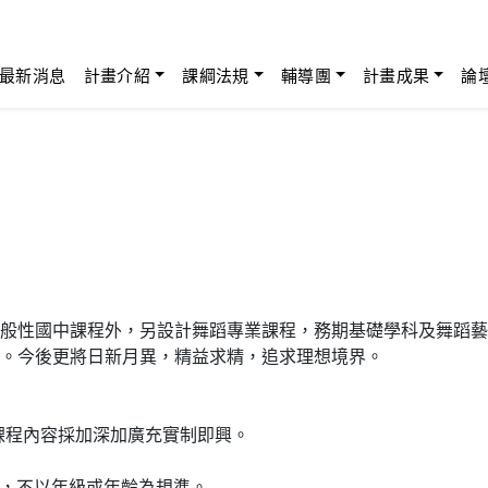
最新消息
計畫介紹
課綱法規
輔導團
計畫成果
論
般性國中課程外，另設計舞蹈專業課程，務期基礎學科及舞蹈藝
。今後更將日新月異，精益求精，追求理想境界。
業課程內容採加深加廣充實制即興。
作，不以年級或年齡為規準。