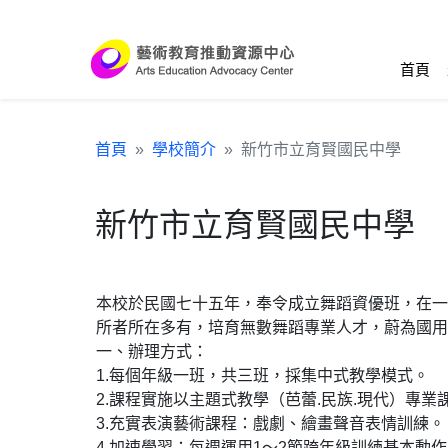
跳到主要內容區塊
:::
首頁
首頁
學校簡介
新竹市立育賢國民中學
新竹市立育賢國民中學
本校於民國七十五年，奉令成立舞蹈資優班，在一
所者所在多有，培育無數舞蹈專業人才，蔚為國用
一、辦理方式：
1.每個年級一班，共三班，採集中式教學模式。
2.課程實施以主題式教學（芭蕾.民族.現代）專
3.充實表演藝術課程：戲劇、繪畫聲音表情訓練。
4.加速學習：每週運用1～2節跨年級訓練基本動