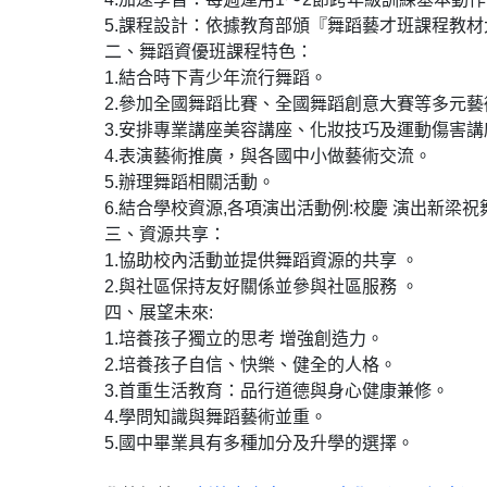
5.課程設計：依據教育部頒『舞蹈藝才班課程教
二、舞蹈資優班課程特色：
1.結合時下青少年流行舞蹈。
2.參加全國舞蹈比賽、全國舞蹈創意大賽等多元藝
3.安排專業講座美容講座、化妝技巧及運動傷害講
4.表演藝術推廣，與各國中小做藝術交流。
5.辦理舞蹈相關活動。
6.結合學校資源,各項演出活動例:校慶 演出新梁
三、資源共享：
1.協助校內活動並提供舞蹈資源的共享 。
2.與社區保持友好關係並參與社區服務 。
四、展望未來:
1.培養孩子獨立的思考 增強創造力。
2.培養孩子自信、快樂、健全的人格。
3.首重生活教育：品行道德與身心健康兼修。
4.學問知識與舞蹈藝術並重。
5.國中畢業具有多種加分及升學的選擇。