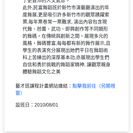
了更豐沛的人文氣息。
此外,民富舞蹈班於新竹市演藝廳演出的年
度舞展,更是吸引許多新竹市的觀眾踴躍索
票,每年票卷常一票難求, 演出內容包含現
代舞、芭蕾、武功、即興創作等不同類形
的舞碼，在傳統與創新之間，展現多元的
風格，舞碼豐富,每每都有新的舞作展示,且
學生的表演充分展現出她們平日在舞蹈術
科上苦練出的深厚基本功,亦展現出學生們
自信和勇於挑戰的舞蹈家精神, 讓觀眾親身
體驗舞蹈文化之美
藝才班課程計畫網站連結：
點擊我前往（另開視
窗）
設班日：2010/08/01