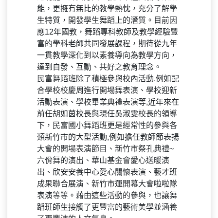
能，更擁有無比的教學熱忱，充分了解學
生特質，開發學生舞蹈上的潛質。目前因
應12年國教，舞蹈專科教師及教學經驗豐
富的學科老師共同發展課程，期待從九年
一貫教學深化到以素養導向為教學方向，
達到自發、互動、共好之教育理念。
民富舞蹈班除了積極參與校內活動,例如配
合學校校慶周進行開場舞表演、學校迎新
活動表演、學校畢業典禮表演等,近年來在
前任胡如茵校長與現任吳淑雯校長的領導
下，民富國小舞蹈班更是經常性的參與各
類新竹市的大型活動,例如擔任教師節表揚
大會的開場表演節目、新竹市祭孔典禮~
六佾舞的演出、華山基金會愛心送暖演
出、欣安安養中心愛心關懷表演、藝才班
成果聯合展演、新竹市運開幕大會啦啦隊
表演等等。藉由這些活動的參與，也讓舞
蹈班師生接觸了更豐富的藝術美學並涵養