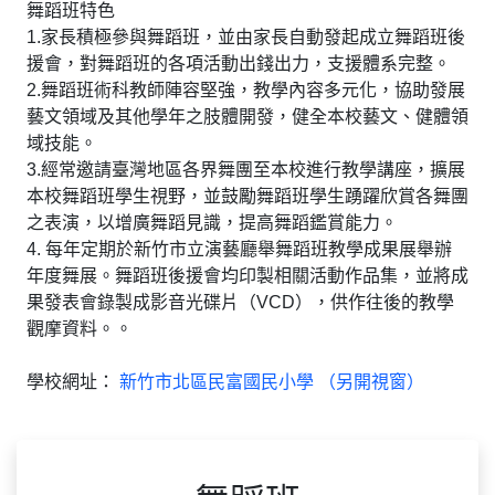
舞蹈班特色
1.家長積極參與舞蹈班，並由家長自動發起成立舞蹈班後
援會，對舞蹈班的各項活動出錢出力，支援體系完整。
2.舞蹈班術科教師陣容堅強，教學內容多元化，協助發展
藝文領域及其他學年之肢體開發，健全本校藝文、健體領
域技能。
3.經常邀請臺灣地區各界舞團至本校進行教學講座，擴展
本校舞蹈班學生視野，並鼓勵舞蹈班學生踴躍欣賞各舞團
之表演，以增廣舞蹈見識，提高舞蹈鑑賞能力。
4. 每年定期於新竹市立演藝廳舉舞蹈班教學成果展舉辦
年度舞展。舞蹈班後援會均印製相關活動作品集，並將成
果發表會錄製成影音光碟片（VCD），供作往後的教學
觀摩資料。。
學校網址：
新竹市北區民富國民小學 （另開視窗）