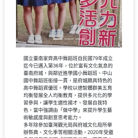
國立臺南家齊高中舞蹈班自民國79年成立
迄今已邁入第36年，位於富有文化氣息的
臺南府城，與鄰近進學國小舞蹈班、中山
國中舞蹈班銜接一貫，是府城頗具特色的
高中舞蹈資優班。學校以德智體群美五育
均衡發展全人均衡教育，提供多元化的學
習參與，讓學生適性揚才、發展自我特
色，當中強調由「做中學」來提升學生藝
術敏感度與創意思考能力。
多年除參加臺灣觀光局與府城文化局所舉
辦祭典、文化季等相關活動，2020年受邀