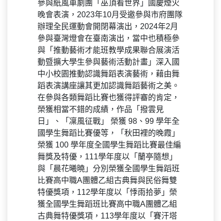
參與紙風車劇團「巫頂看世界」國慶煙火
晚會表演，2023年10月受邀參與市府團隊
辦理全民運動會開閉幕演出，2024年2月
參與臺灣燈會在臺南演出，當中也積極參
與「推動藝術才能班教學成果聯合展演活
動暨擴大學生參與藝術活動計畫」深入國
中小校園推動認識舞蹈表演藝術，藉由舞
蹈表演講座讓其更加認識舞蹈藝術之美。
在參與各類舞蹈比賽也獲得評審的肯定，
榮獲相當不錯的成績，作品「撥雲見
日」、「凜風征戰」 榮獲 98、99 學年全
國學生舞蹈比賽優等，「秋田裡的晚霞」
榮獲 100 學年度全國學生舞蹈比賽最佳編
舞獎及特優，111學年度以「蘭亭隨想」
與「晨花曦曉」分別榮獲全國學生舞蹈班
比賽高中職A團體乙組古典舞與民俗舞雙
特優獎項，112學年度以「悸雨拾夢」榮
獲全國學生舞蹈班比賽高中職A團體乙組
古典舞特優獎項，113學年度以「賽汗塔