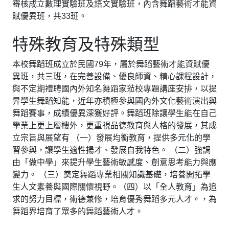
審核成立數理實驗班及語文實驗班，內含舞蹈藝術才能資
賦優異班，共33班。
特殊教育及特殊類型
本校舞蹈班成立於民國79年，屬於舞蹈藝術才能資賦優
異班，共三班，在完善設備、優良師資、精心課程設計，
與不定期禮聘國內外知名舞蹈家蒞校專題講座安排，以提
昇學生舞蹈知能，近年亦積極參與國內外文化藝術演出與
舞蹈賽事，成績優異深獲好評。舞蹈班除讓學生能在自己
學業上更上層樓外，更重視品德教育與人格的發展，其成
立宗旨與展望有 （一）發展均衡教育，提供多元化的學
習參與，讓學生適性揚才、發展自我特色。 （二）強調
由「做中學」來提升學生藝術敏感度、創意思考能力與應
變力。 （三）奠定舞蹈專業相關知識基礎，培養開拓學
生人文素養與國際關懷視野。（四）以「全人教育」為追
求的努力目標，術德兼修，培育優秀舞蹈多元人才。，為
舞蹈界培育了眾多的舞蹈藝術人才。