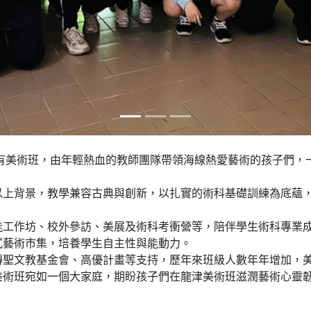
設有美術班，由年輕熱血的教師團隊帶領海線熱愛藝術的孩子們，
以上背景，教學兼容古典與創新，以扎實的術科基礎訓練為底蘊
能工作坊、校外參訪、美展及術科考衝營等，陪伴學生術科專業
式藝術市集，培養學生自主性與能動力。
傳聖文教基金會、高優計畫等支持，歷年來班級人數年年增加，
美術班宛如一個大家庭，期盼孩子們在龍津美術班滋潤藝術心靈