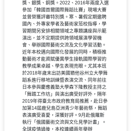
獎、銀獎、銅獎。2022、2016年兩度入選
參加「韓國首爾國際舞蹈比賽」現場大賽
並曾榮獲評審特別獎。寒、暑假定期邀聘
國內、外專家學者及藝術家蒞校指導，學
習期間另安排相關領域之專題講座與示範
演出，並不定期提供跨領域展演學習機
會、舉辦國際藝術交流及文化學習活動。
近年本校邁向國際化發展的同時，積極推
動藝術才能資賦優異學生接軌國際學習的
教學成果卓越、學生表現亮眼。尤其本班
於2018年歲末出訪美國猶他谷州立大學舞
蹈系進行移地訓練暨表演交流、同年前往
日本參與慶應義塾大學森下隆教授主持之
「舞踏工作坊」與演出廣受好評外，隔年
2019年得臺北市政府教育局推薦，赴日參
加第14屆鹿兒島亞洲青少年藝術祭，舞蹈
表演廣受喜愛，深獲好評。9月赴俄羅斯
執行「俄國藝術交流與文化見學計畫」。
全球疫情過後，本校連續兩年舉辦