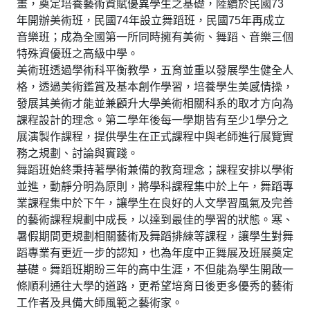
畫，奠定培養藝術資賦優異學生之基礎，陸續於民國73
年開辦美術班，民國74年設立舞蹈班，民國75年再成立
音樂班；成為全國第一所同時擁有美術、舞蹈、音樂三個
特殊資優班之高級中學。
美術班透過學術科平衡教學，五育並重以發展學生健全人
格，透過美術鑑賞及基本創作學習，培養學生美感情操，
發展其美術才能並兼顧升大學美術相關科系的取才方向為
課程設計的理念。第二學年後每一學期皆有至少1學分之
展演製作課程，提供學生在正式課程中與老師進行展覽實
務之規劃、討論與實踐。
舞蹈班始終秉持著學術兼備的教育理念；課程安排以學術
並進，動靜分明為原則，將學科課程集中於上午，舞蹈專
業課程集中於下午，讓學生在良好的人文學習風氣及完善
的藝術課程規劃中成長，以達到最佳的學習的狀態。寒、
暑假期間更規劃相關藝術及舞蹈排練等課程，讓學生對舞
蹈專業有更近一步的認知，也為年度中正舞展及班展奠定
基礎。舞蹈班期盼三年的高中生涯，不但能為學生開啟一
條順利通往大學的道路，更希望培育日後更多優秀的藝術
工作者及具備大師風範之藝術家。