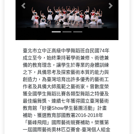
Previous
Next
臺北市立中正高級中學舞蹈班自民國74年
成立至今，始終秉持著學術兼修、術德兼
備的教育理念，讓學生於專業的身體訓練
之下，具備思考及探索藝術本質的能力與
創造力，為臺灣培育出許多優秀的藝術工
作者及具備大師風範之藝術家。曾數度榮
獲全國學生舞蹈比賽各類型舞蹈之特優及
最佳編舞獎、連續七年獲得國立臺灣藝術
教育館「好優Show學生藝團活動」計畫
補助、獲選教育部國教署2016-2018年
「藝峰飛翔」國際藝術競賽補助。榮獲第
一屆國際藝術奧林匹亞賽會-臺灣個人組金