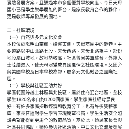
實驗發展方案，且通過本市多個優質學校向度。今日天母
國小已是學生樂學展能的舞台，是家長教育合作的夥伴，
更是教師專業發展的園地。
二、社區環境
（一）自然與多元文化交會
本校位於陽明山南麓、磺溪東側，天母商圈中的靜巷。主
要道路以中山北路七段、天母西路、天母北路為主，部份
地段屬山坡地，故地勢較高。社區曾因美軍駐台，外籍人
士陸續遷入，使天母演變成異國風情之社區環境。又因旁
與美國學校及日本學校為鄰，屬多元文化融合之國際社
區。
（二）學校與社區互助共好
學區範圍跨越士林區與北投區，屬於住商混合地區，全校
學生1820名來自約1200個家庭。學生家庭社經背景良
好，有許多家庭採取經濟和教育分工，也有許多雙薪家
庭，家長普遍對學生學習表現期望很高，學生生活安全照
護希望能得到更周全的教育品質，基於此，透過家長會與
社區共同協助，積極參與社區活動、中日文化交流及發展