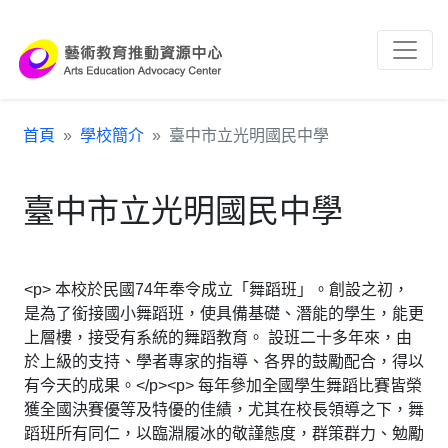
跳到主要內容區塊
:::
首頁
學校簡介
臺中市立光明國民中學
臺中市立光明國民中學
<p> 本校於民國74年奉令成立「舞蹈班」。創設之初，
是為了銜接國小舞蹈班，使具備基礎、潛能的學生，能更
上層樓，接受有系統的舞蹈教育。 設班二十多年來，由
於上級的支持、學者專家的指導、各界的鼓勵配合，得以
有今天的成果。</p><p> 每年參加全國學生舞蹈比賽皆榮
獲全國決賽優等及特優的佳績，尤其在校長領導之下，舞
蹈班所有同仁，以臨淵履冰的敬謹態度，群策群力、勉勵