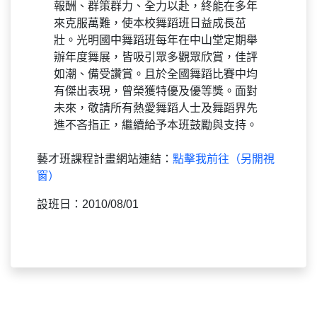
報酬、群策群力、全力以赴，終能在多年
來克服萬難，使本校舞蹈班日益成長茁
壯。光明國中舞蹈班每年在中山堂定期舉
辦年度舞展，皆吸引眾多觀眾欣賞，佳評
如潮、備受讚賞。且於全國舞蹈比賽中均
有傑出表現，曾榮獲特優及優等獎。面對
未來，敬請所有熱愛舞蹈人士及舞蹈界先
進不吝指正，繼續給予本班鼓勵與支持。
藝才班課程計畫網站連結：
點擊我前往（另開視
窗）
設班日：2010/08/01