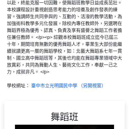
以赴，終能克服一切因難，使舞蹈班教學日益成長茁壯。
本校課程設計重視創造思考能力的培養及創作發表的練
習。強調師生共同參與的、互動的、活潑的教學活動，為
加強術科教學多元化發展，除校內專任教師外，另選聘在
舞蹈界極為優秀、認真、負責及享有盛譽之舞蹈工作者擔
任兼任教師。 </p><p> 綜觀本校舞蹈班成立迄今已屆三
十年，期間培育無數的優秀舞蹈人才，畢業生大部份能繼
續就讀更高一層的舞蹈學校，如：北藝大舞蹈系七年一貫
制、國立高中舞蹈班等，其後也均能在舞蹈專業領域中大
放異彩，共同為舞動人生、藝術文化工作，奉獻一己之
力，成就非凡。 </p>
學校網址：
臺中市立光明國民中學 （另開視窗）
舞蹈班