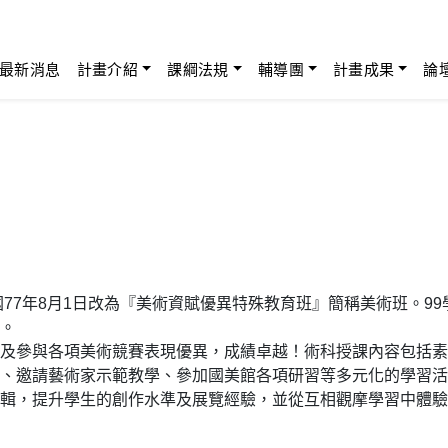
最新消息
計畫介紹
課綱法規
輔導團
計畫成果
論
國77年8月1日改為『美術資賦優異特殊教育班』簡稱美術班。9
。
及參與各項美術競賽表現優異，成績卓越！術科授課內容包括素
、邀請藝術家示範教學、參加國美館各項研習等多元化的學習活
輯，提升學生的創作水準及展覽經驗，並從互相觀摩學習中體驗