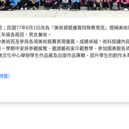
班；民國77年8月1日改為『美術資賦優異特殊教育班』簡稱美
三年級各兩班，男女兼收。
中美術班及參與各項美術競賽表現優異，成績卓越！術科授課內
重。學期中安排參觀展覽、邀請藝術家示範教學、參加國美館各
大墩文化中心舉辦學生作品展及出版作品專輯，提升學生的創作水
視窗）