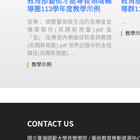
教育部藝術才能專長領域輔
教育
導團113學年度教學示例
導群1
音樂： 統整藝術與生活的音樂會宣
...
傳單製作(另開新視窗).pdf 皇
教學
「室」-弦樂室內樂曲目聆賞與實踐
(另開新視窗).pdf 世界記憶中的永恆
聲音(另開新視窗)....
教學示例
:::
CONTACT US
國立臺灣師範大學音樂學院 / 藝術教育推動資源中