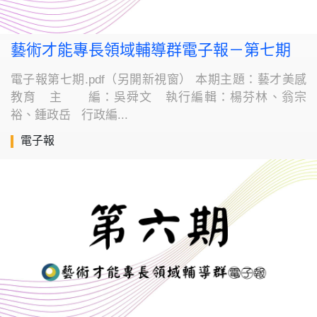
藝術才能專長領域輔導群電子報－第七期
電子報第七期.pdf（另開新視窗） 本期主題：藝才美感
教育 主 編：吳舜文 執行編輯：楊芬林、翁宗
裕、鍾政岳 行政編...
電子報