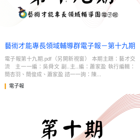
藝術才能專長領域輔導群電子報－第十九期
電子報第十九期.pdf（另開新視窗） 本期主題：藝才交
流 主一一編：吳舜文 副..主..編：蕭家盈 執行編輯：
簡杏羽、簡俊成、蕭家盈 諮一一詢：陳...
電子報