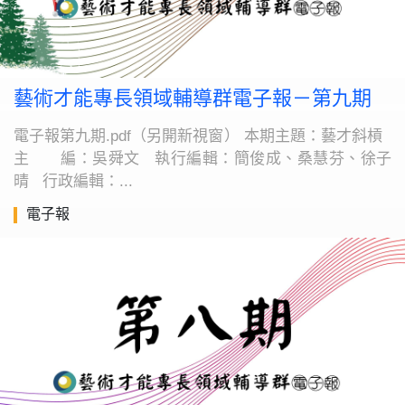
藝術才能專長領域輔導群電子報－第九期
電子報第九期.pdf（另開新視窗） 本期主題：藝才斜槓
主 編：吳舜文 執行編輯：簡俊成、桑慧芬、徐子
晴 行政編輯：...
電子報