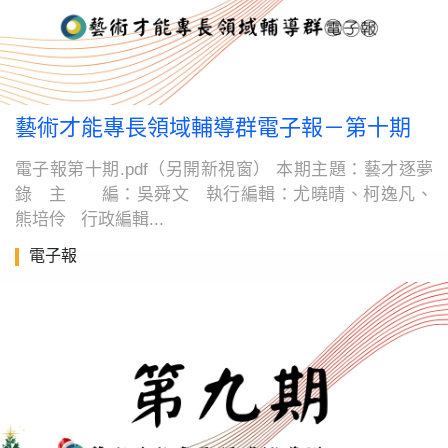
藝術才能專長領域輔導群電子報－第十期
電子報第十期.pdf（另開新視窗） 本期主題：藝才逐夢
錄 主 編：吳舜文 執行編輯：尤曉晴、柯逸凡、
熊培伶 行政編輯...
電子報