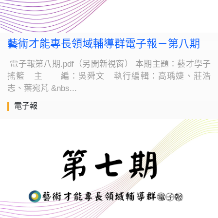
藝術才能專長領域輔導群電子報－第八期
電子報第八期.pdf（另開新視窗） 本期主題：藝才學子
搖籃 主 編：吳舜文 執行編輯：高瑀婕、莊浩
志、葉宛芃 &nbs...
電子報