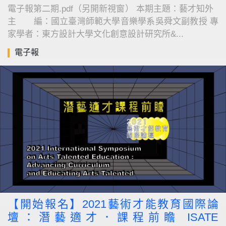
電子報第二期.pdf（另開新視窗） 本期主題：藝才知外
主 編：國立臺灣師範大學音樂學系吳舜文副教授 專
家學者：東方設計大學文化創意設計研究所&...
電子報
【開始報名】2021藝術才能教育國際論
壇：潛藝適才．課程前瞻 ISATE