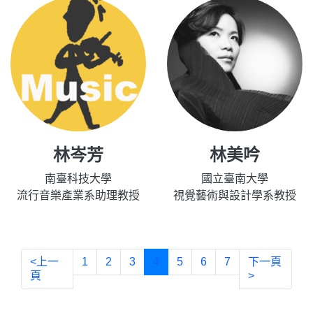
林岑芳
林美吟
南臺科技大學
國立臺南大學
流行音樂產業系助理教授
視覺藝術與設計學系教授
<上一
1
2
3
4
5
6
7
下一頁
頁
>
:::