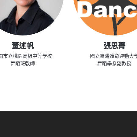
董述帆
張思菁
園市立桃園高級中等學校
國立臺灣體育運動大
舞蹈班教師
舞蹈學系副教授