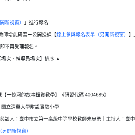
開新視窗）
」進行報名
才教師增能研習－公開授課【
線上參與報名表單
（另開新視窗）
】
即不再受理報名。
者場次、輔導員場次】排序 ▲
【一條河的故事鑑賞教學】《研習代碼 4004685》
｜地點：國立清華大學附設實驗小學
與談人：臺中市立第一高級中等學校教師朱忠勇｜主持人：臺中
f（另開新視窗）